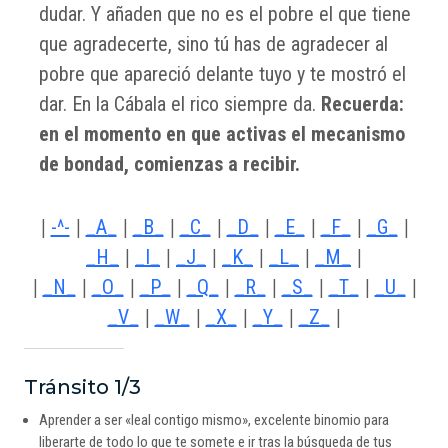
dudar. Y añaden que no es el pobre el que tiene
que agradecerte, sino tú has de agradecer al
pobre que apareció delante tuyo y te mostró el
dar. En la Cábala el rico siempre da.
Recuerda:
en el momento en que activas el mecanismo
de bondad, comienzas a recibir.
|
-^-
|
_A_
|
_B_
|
_C_
|
_D_
|
_E_
|
_F_
|
_G_
|
_H_
|
_I_
|
_J_
|
_K_
|
_L_
|
_M_
|
|
_N_
|
_O_
|
_P_
|
_Q_
|
_R_
|
_S_
|
_T_
|
_U_
|
_V_
|
_W_
|
_X_
|
_Y_
|
_Z_
|
Tránsito 1/3
Aprender a ser «leal contigo mismo», excelente binomio para
liberarte de todo lo que te somete e ir tras la búsqueda de tus