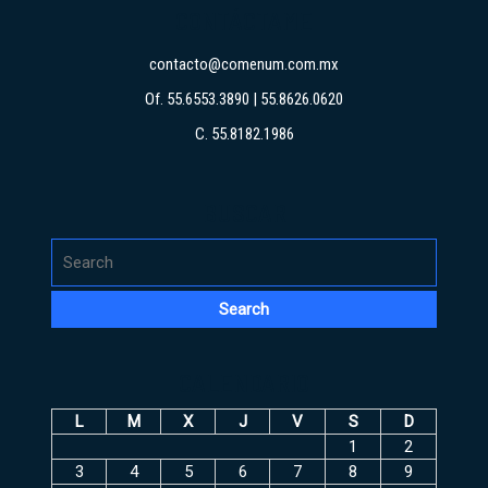
CONTÁCTAME
contacto@comenum.com.mx
Of. 55.6553.3890 | 55.8626.0620
C. 55.8182.1986
BUSCAR
Search
for:
CALENDARIO
L
M
X
J
V
S
D
1
2
3
4
5
6
7
8
9